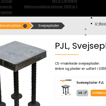
c Group
RECS Certifikat
erencer
Miljøvaredeklarationer (EPD'er)
ngelser
U-Boo
konstruktion
Svejseplader
PJL, Svejse
CE-mærkede svejseplader.
Ankre og plader er udført i S355
Sveiseplater PJL
VIS
DOWNLO