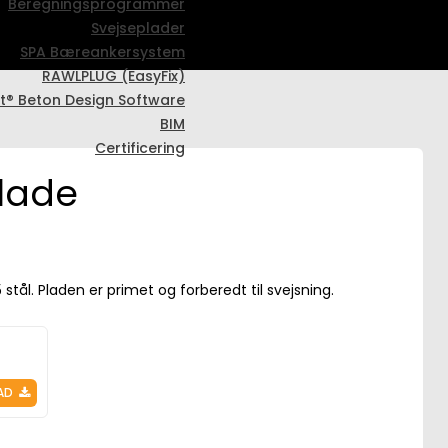
Beregningsprogrammer
Svejseplader
SPA Bæreankersystem
RAWLPLUG (EasyFix)
t® Beton Design Software
BIM
Certificering
plade
 stål. Pladen er primet og forberedt til svejsning.
AD