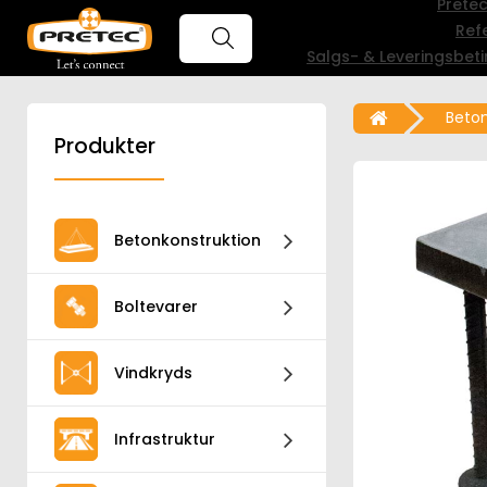
Prete
Ref
Salgs- & Leveringsbeti
Beton
Produkter
Betonkonstruktion
Boltevarer
Vindkryds
Infrastruktur