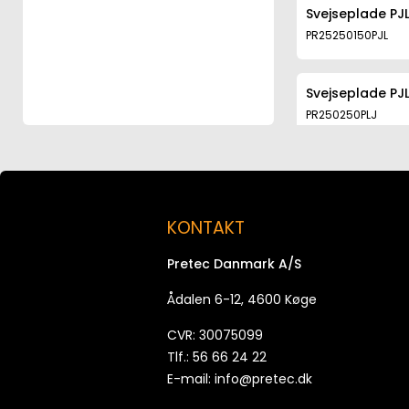
Svejseplade PJ
PR25250150PJL
Svejseplade PJ
PR250250PLJ
Svejseplade PJ
PR25250200PJL
KONTAKT
Svejseplade PJ
Pretec Danmark A/S
PR25250250PJL
Ådalen 6-12, 4600 Køge
Svejseplade PJ
CVR: 30075099
PR25300200PJL
Tlf.: 56 66 24 22
E-mail:
info@pretec.dk