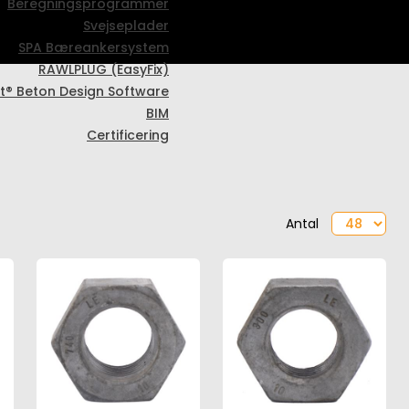
Beregningsprogrammer
Svejseplader
SPA Bæreankersystem
RAWLPLUG (EasyFix)
t® Beton Design Software
BIM
Certificering
Antal