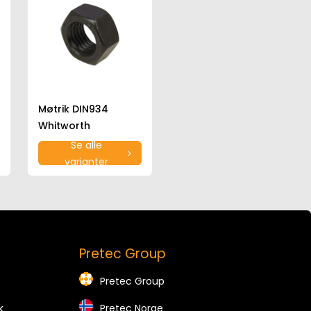
Møtrik DIN934
Whitworth
Se alle
varianter
Pretec Group
Pretec Group
k
Pretec Norge