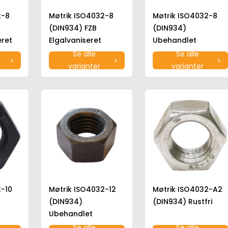
2-8
Møtrik ISO4032-8
Møtrik ISO4032-8
(DIN934) FZB
(DIN934)
ret
Elgalvaniseret
Ubehandlet
Se alle
Se alle
varianter
varianter
2-10
Møtrik ISO4032-12
Møtrik ISO4032-A2
(DIN934)
(DIN934) Rustfri
Ubehandlet
Se alle
Se alle