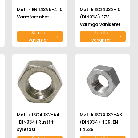
Møtrik EN 14399-4 10
Møtrik ISO4032-10
Varmforzinket
(DIN934) FZV
Varmgalvaniseret
Se alle
Se alle
varianter
varianter
Møtrik ISO4032-A4
Møtrik ISO4032-A8
(DIN934) Rustfri-
(DIN934) HCR, EN
syrefast
1.4529
Se alle
Se alle