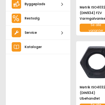
Byggeplads
Møtrik ISO403
(DIN934) FZV
Restsalg
Varmgalvanise
Se alle
varianter
Service
Kataloger
Møtrik ISO403
(DIN934)
Ubehandlet
Se alle