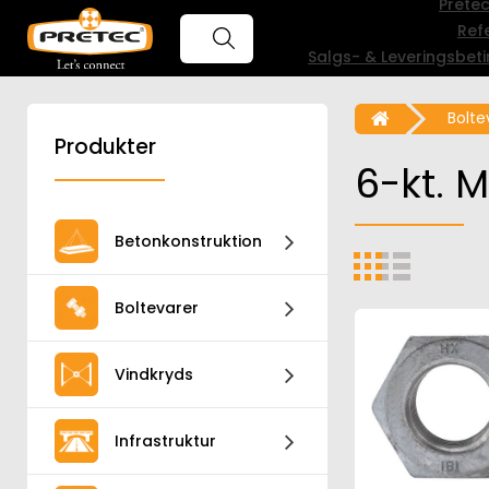
Prete
Ref
Salgs- & Leveringsbeti
Bolte
Produkter
6-kt. M
Betonkonstruktion
Boltevarer
Vindkryds
Infrastruktur