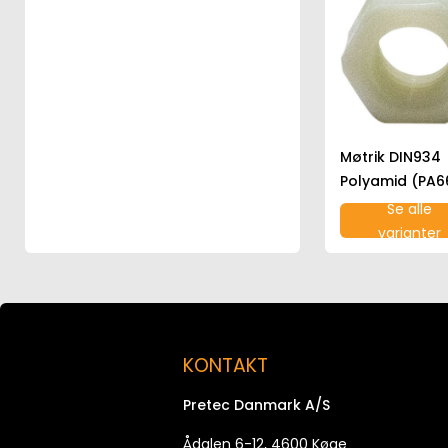
Møtrik DIN934
Polyamid (PA6
Se alle
varianter
KONTAKT
Pretec Danmark A/S
Ådalen 6-12, 4600 Køge