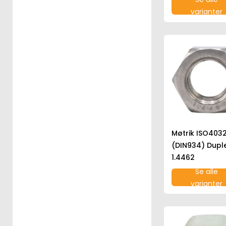
varianter
Møtrik ISO403
(DIN934) Duple
1.4462
Se alle
varianter