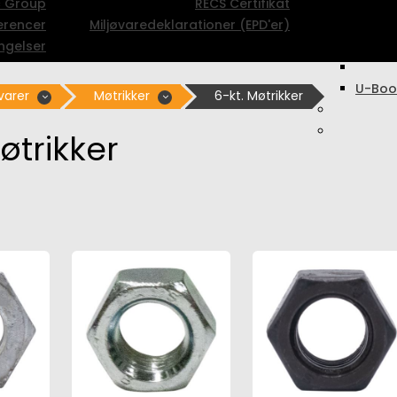
c Group
RECS Certifikat
erencer
Miljøvaredeklarationer (EPD'er)
ngelser
U-Boo
varer
Møtrikker
6-kt. Møtrikker
øtrikker