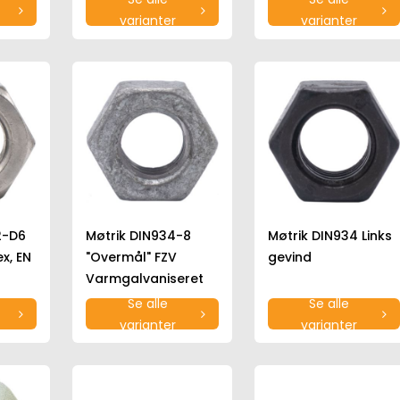
varianter
varianter
2-D6
Møtrik DIN934-8
Møtrik DIN934 Links
x, EN
"Overmål" FZV
gevind
Varmgalvaniseret
Se alle
Se alle
varianter
varianter