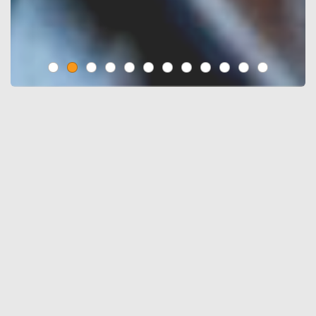
Log ind
Brugernavn
Adgangskode
Log ind