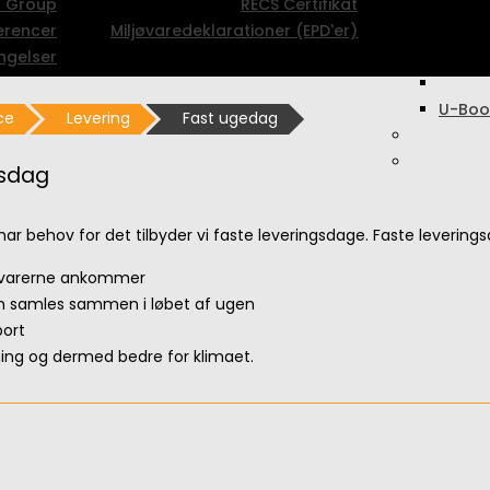
c Group
RECS Certifikat
erencer
Miljøvaredeklarationer (EPD'er)
ngelser
U-Boo
ce
Levering
Fast ugedag
gsdag
har behov for det tilbyder vi faste leveringsdage. Faste leverings
r varerne ankommer
an samles sammen i løbet af ugen
port
ing og dermed bedre for klimaet.