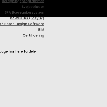
Beregningsprogrammer
Svejseplader
SPA Bæreankersystem
RAWLPLUG (EasyFix)
t® Beton Design Software
BIM
Certificering
dage har flere fordele: