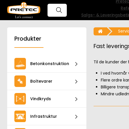
Prete
Ref
Salgs- & Leveringsbeti
Servi
Produkter
Fast leverin
Til de kunder der 
Betonkonstruktion
I ved hvornå
Flere ordre k
Boltevarer
Billigere trans
Mindre udledn
Vindkryds
Infrastruktur