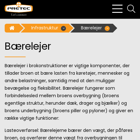
bars
se
light
li
Infrastruktur
Bærelejer
Bærelejer
Bærelejer i brokonstruktioner er vigtige komponenter, der
tillader broen at bære lasten fra køretøjer, mennesker og
andre belastninger, samtidig med at den muliggør
bevægelse og fleksibilitet. Bærelejer fungerer som
forbindelsesled mellem broens overbygning (broens
egentlige struktur, herunder dæk, drager og bjælker) og
broens underbygning (broens piller og pyloner) og giver en
række vigtige funktioner:
Lasteoverførsel: Bærelejerne bærer den vægt, der påføres
broen, og overfører denne vægt fra overbygningen til