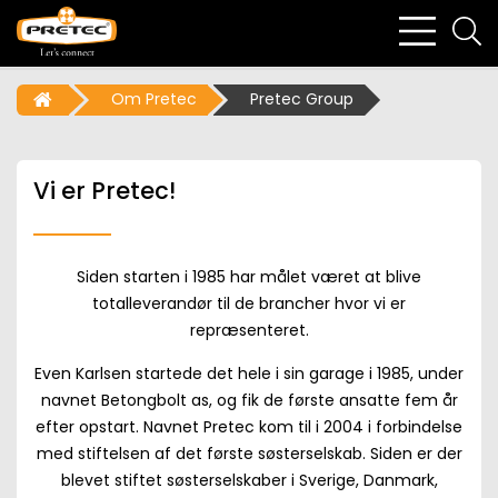
bars
se
light
li
Om Pretec
Pretec Group
Vi er Pretec!
Siden starten i 1985 har målet været at blive
totalleverandør til de brancher hvor vi er
repræsenteret.
Even Karlsen startede det hele i sin garage i 1985, under
navnet Betongbolt as, og fik de første ansatte fem år
efter opstart. Navnet Pretec kom til i 2004 i forbindelse
med stiftelsen af det første søsterselskab. Siden er der
blevet stiftet søsterselskaber i Sverige, Danmark,