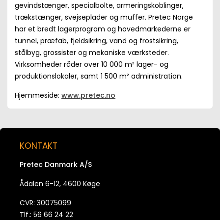
gevindstænger, specialbolte, armeringskoblinger,
trækstænger, svejseplader og muffer. Pretec Norge
har et bredt lagerprogram og hovedmarkederne er
tunnel, præfab, fjeldsikring, vand og frostsikring,
stålbyg, grossister og mekaniske værksteder.
Virksomheder råder over 10 000 m² lager- og
produktionslokaler, samt 1 500 m² administration.
Hjemmeside:
www.pretec.no
KONTAKT
Pretec Danmark A/S
Ådalen 6-12, 4600 Køge
CVR: 30075099
Tlf.: 56 66 24 22