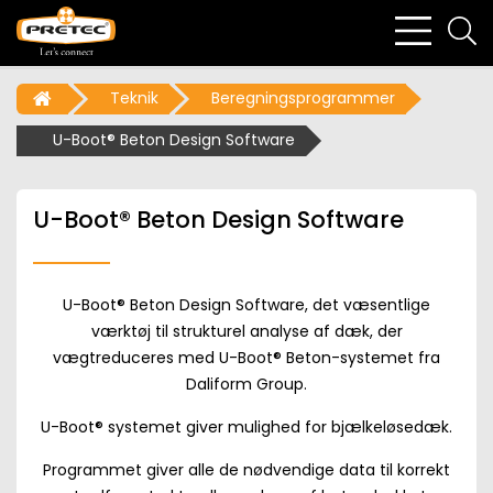
bars
se
light
li
Teknik
Beregningsprogrammer
U-Boot® Beton Design Software
U-Boot® Beton Design Software
U-Boot® Beton Design Software, det væsentlige
værktøj til strukturel analyse af dæk, der
vægtreduceres med U-Boot® Beton-systemet fra
Daliform Group.
U-Boot® systemet giver mulighed for bjælkeløsedæk.
Programmet giver alle de nødvendige data til korrekt