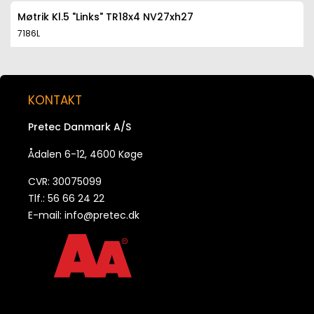
Møtrik Kl.5 "Links" TR18x4 NV27xh27
7186L
Møtrik Kl.5 "Links" TR20x4 NV30xh30
7206L
KONTAKT
Pretec Danmark A/S
Møtrik Kl.5 "Links" TR22x5 NV30xh33
7226L
Ådalen 6-12, 4600 Køge
CVR: 30075099
Møtrik Kl.5 "Links" TR24x5 NV36xh36
Tlf.: 56 66 24 22
7246L
E-mail:
info@pretec.dk