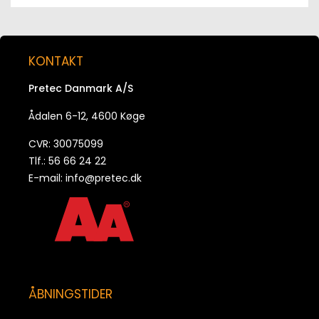
Skråskive 8% DIN 434 FZV f. M16
516434V
KONTAKT
Pretec Danmark A/S
Skråskive 14% DIN 435 FZV f. M16
Ådalen 6-12, 4600 Køge
516435V
CVR: 30075099
Tlf.: 56 66 24 22
E-mail:
info@pretec.dk
ÅBNINGSTIDER