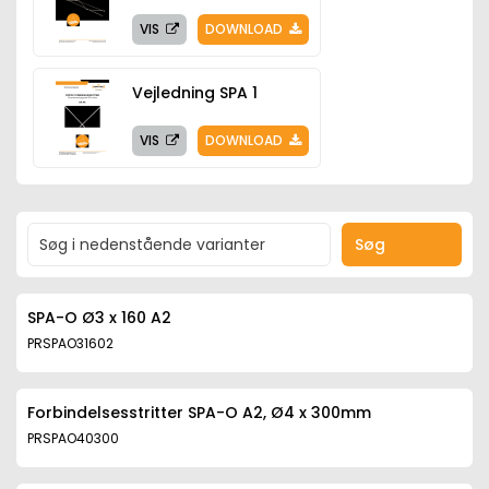
VIS
DOWNLOAD
Vejledning SPA 1
VIS
DOWNLOAD
Søg
SPA-O Ø3 x 160 A2
PRSPAO31602
Forbindelsesstritter SPA-O A2, Ø4 x 300mm
PRSPAO40300