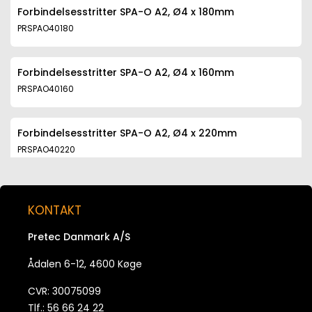
Forbindelsesstritter SPA-O A2, Ø4 x 180mm
PRSPAO40180
Forbindelsesstritter SPA-O A2, Ø4 x 160mm
PRSPAO40160
Forbindelsesstritter SPA-O A2, Ø4 x 220mm
PRSPAO40220
Forbindelsesstritter SPA-O A2, Ø4 x 240mm
KONTAKT
PRSPAO40240
Pretec Danmark A/S
Forbindelsesstritter SPA-O A2, Ø4 x 200mm
Ådalen 6-12, 4600 Køge
PRSPAO40200
CVR: 30075099
Tlf.: 56 66 24 22