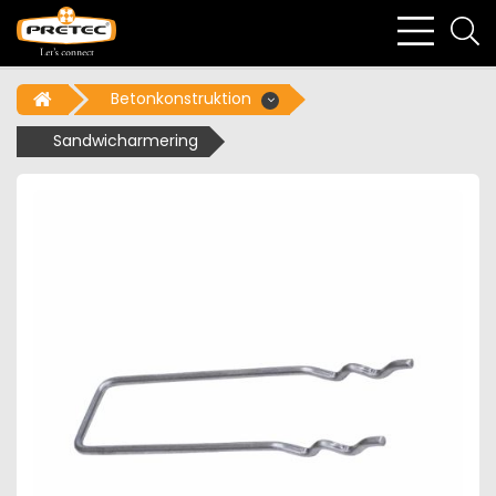
bars
se
light
li
Betonkonstruktion
Sandwicharmering