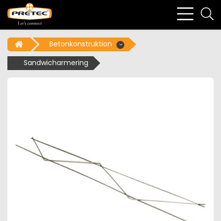
bars
se
light
li
Betonkonstruktion
Sandwicharmering