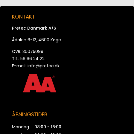
Forbindelsesstige 200/230x2400 PD
KONTAKT
PRPD2002400
Pretec Danmark A/S
Forbindelsesstige 200/230x2700 PD
Ådalen 6-12, 4600 Køge
PRPD2002700
CVR: 30075099
Tlf.: 56 66 24 22
Forbindelsesstige 210/240x2400 PD
E-mail:
info@pretec.dk
PRPD2102400
ÅBNINGSTIDER
Mandag
08:00 - 16:00