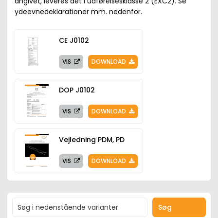
angivet, leveres det i udførelsesklasse 2 (EXC2). Se
ydeevnedeklarationer mm. nedenfor.
CE J0102
VIS
DOWNLOAD
DOP J0102
VIS
DOWNLOAD
Vejledning PDM, PD
VIS
DOWNLOAD
Søg