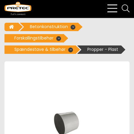
bars
se
light
li
Betonkonstruktion
Forskallingstilbehør
Spændestave & tilbehør
Propper - Plast