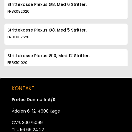
Strittekasse Plexus Ø8, Med 6 Stritter.
PRBK082020
Strittekasse Plexus Ø8, Med 5 Stritter.
PRBK082520
Strittekasse Plexus Ø10, Med 12 Stritter.
PRBK101020
Strittekasse Plexus Ø10, Med 8 Stritter.
KONTAKT
PRBK101520
Pretec Danmark A/S
Strittekasse Plexus Ø10, Med 6 Stritter.
Ådalen 6-12, 4600 Køge
PRBK102020
CVR: 30075099
Tlf.: 56 66 24 22