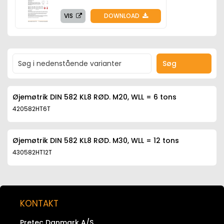
VIS
DOWNLOAD
Søg
Øjemøtrik DIN 582 KL8 RØD. M20, WLL = 6 tons
420582HT6T
Øjemøtrik DIN 582 KL8 RØD. M30, WLL = 12 tons
430582HT12T
KONTAKT
Pretec Danmark A/S