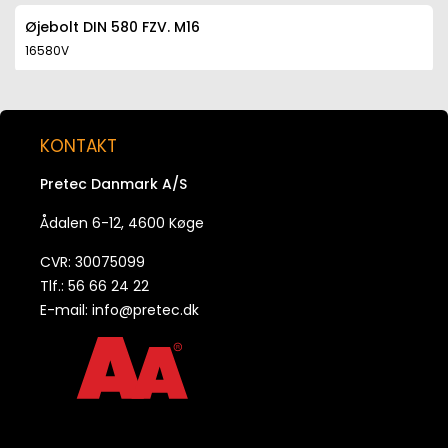
Øjebolt DIN 580 FZV. M16
16580V
Øjebolt DIN 580 FZV. M20
20580V
KONTAKT
Pretec Danmark A/S
Øjebolt DIN 580 FZV. M24
24580V
Ådalen 6-12, 4600 Køge
CVR: 30075099
Øjebolt DIN 580 FZV. M30
Tlf.: 56 66 24 22
30580V
E-mail:
info@pretec.dk