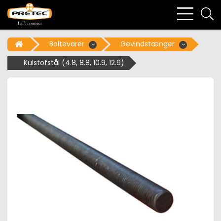
bars
se
light
li
Boltevarer
Gevindstænger
Kulstofstål (4.8, 8.8, 10.9, 12.9)