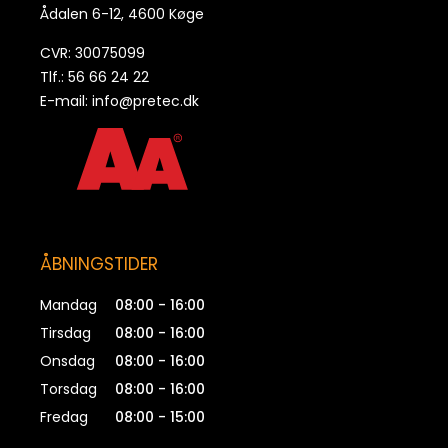
114112
Ådalen 6-12, 4600 Køge
CVR: 30075099
Gevindstang DIN 976-12.9 M16 x 1000
Tlf.: 56 66 24 22
116112
E-mail:
info@pretec.dk
ÅBNINGSTIDER
Mandag
08:00 - 16:00
Tirsdag
08:00 - 16:00
Onsdag
08:00 - 16:00
Torsdag
08:00 - 16:00
Fredag
08:00 - 15:00