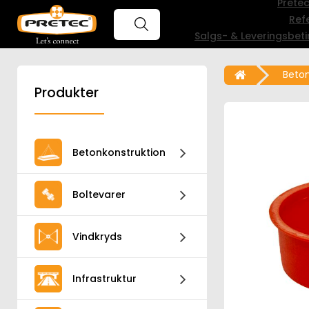
Prete
Ref
Salgs- & Leveringsbeti
Beton
Produkter
Betonkonstruktion
Boltevarer
Vindkryds
Infrastruktur