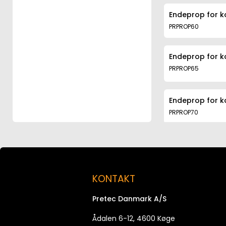
Endeprop for k
PRPROP60
Endeprop for k
PRPROP65
Endeprop for k
PRPROP70
Endeprop for k
PRPROP70RR
KONTAKT
Endeprop for k
Pretec Danmark A/S
PRPROP75
Ådalen 6-12, 4600 Køge