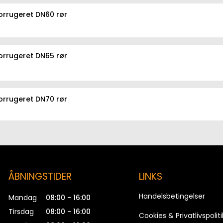
orrugeret DN60 rør
orrugeret DN65 rør
orrugeret DN70 rør
orrugeret DN70 rør, RIGID
ÅBNINGSTIDER
LINKS
orrugeret DN75 rør
Handelsbetingelser
Mandag
08:00 - 16:00
Tirsdag
08:00 - 16:00
Cookies & Privatlivspoliti