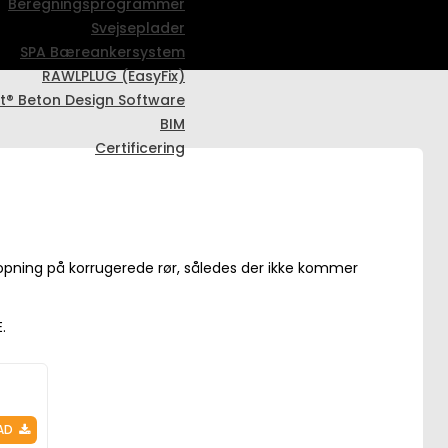
Beregningsprogrammer
Svejseplader
SPA Bæreankersystem
RAWLPLUG (EasyFix)
t® Beton Design Software
BIM
Certificering
opning på korrugerede rør, således der ikke kommer
.
AD