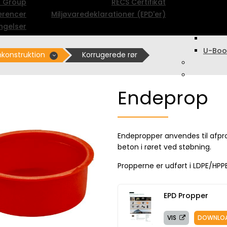
c Group
RECS Certifikat
erencer
Miljøvaredeklarationer (EPD'er)
ngelser
U-Boo
konstruktion
Korrugerede rør
Endeprop
Endepropper anvendes til afpr
beton i røret ved støbning.
Propperne er udført i LDPE/HPPE
EPD Propper
VIS
DOWNLO