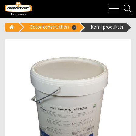
bars
se
light
li
Betonkonstruktion
Kemi produkter