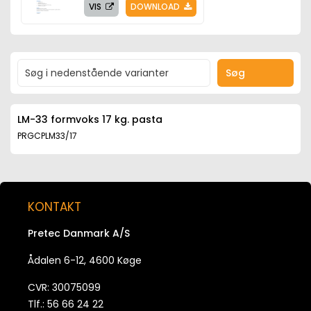
VIS
DOWNLOAD
Søg
LM-33 formvoks 17 kg. pasta
PRGCPLM33/17
KONTAKT
Pretec Danmark A/S
Ådalen 6-12, 4600 Køge
CVR: 30075099
Tlf.: 56 66 24 22