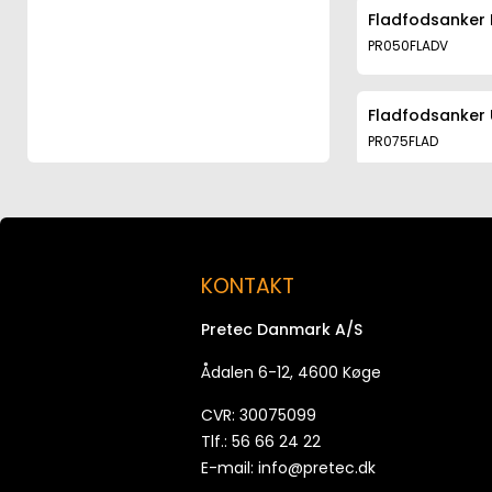
Fladfodsanker 
PR050FLADV
Fladfodsanker 
PR075FLAD
Fladfodsanker 
PR075FLADV
KONTAKT
Fladfodsanker 
Pretec Danmark A/S
PR100FLAD
Ådalen 6-12, 4600 Køge
Fladfodsanker 
CVR: 30075099
PR100FLADV
Tlf.: 56 66 24 22
E-mail:
info@pretec.dk