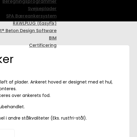
Beregningsprogrammer
Svejseplader
SPA Bæreankersystem
RAWLPLUG (EasyFix)
t® Beton Design Software
BIM
Certificering
ker
 løft af plader. Ankeret hoved er designet med et hul,
onteres.
ceres over ankerets fod.
 ubehandlet.
 i andre stålkvaliteter (Eks. rustfri-stål).
t