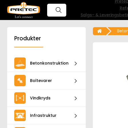
Prete
Ref
Salgs- & Leveringsbeti
Beton
Produkter
Betonkonstruktion
Boltevarer
Vindkryds
Infrastruktur