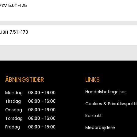
FZV 5.0T-125
UBH 7.5T-170
FZV 7.5T-170
ÅBNINGSTIDER
LINKS
UBH 10.0T-200
Handelsbetingelser
Mandag
08:00 - 16:00
Tirsdag
08:00 - 16:00
Cookies & Privatlivspoliti
Onsdag
08:00 - 16:00
FZV 10.0T-200
Kontakt
Torsdag
08:00 - 16:00
Fredag
08:00 - 15:00
Medarbejdere