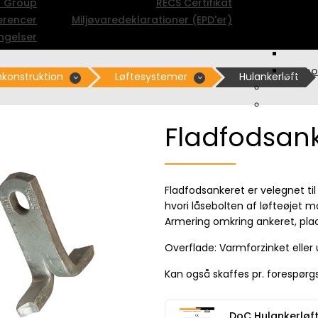
c Group
RECS Certifikat
erencer
Miljøvaredeklarationer (EPD'er)
ngelser
U-Boo
konstruktion
Løftesystemer
Hulankerløft
Fladfodsan
Fladfodsankeret er velegnet til
hvori låsebolten af løfteøjet m
Armering omkring ankeret, pla
Overflade: Varmforzinket eller
Kan også skaffes pr. forespørgsel
DoC Hulankerløf