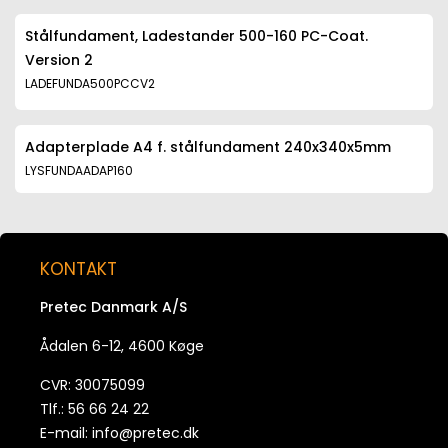
Stålfundament, Ladestander 500-160 PC-Coat.
Version 2
LADEFUNDA500PCCV2
Adapterplade A4 f. stålfundament 240x340x5mm
LYSFUNDAADAP160
KONTAKT
Pretec Danmark A/S
Ådalen 6-12, 4600 Køge
CVR: 30075099
Tlf.: 56 66 24 22
E-mail:
info@pretec.dk