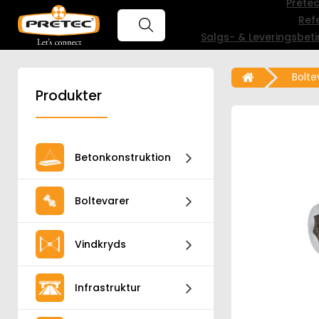
Prete
Ref
Salgs- & Leveringsbeti
Bolte
Produkter
Betonkonstruktion
Boltevarer
Vindkryds
Infrastruktur