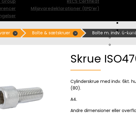
c Group
RECS Certifikat
erencer
Miljøvaredeklarationer (EPD'er)
ngelser
U-Boo
varer
Bolte & sætskruer
Bolte m. indv. 6-kan
Skrue ISO47
Cylinderskrue med indv. 6kt. hul
(80).
A4.
Andre dimensioner eller overf