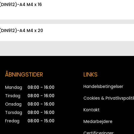
(DIN912)-A4 M4 x 16
(DIN912)-A4 M4 x 20
(DIN912)-A4 M4 x 25
ÅBNINGSTIDER
LINKS
(DIN912)-A4 M4 x 40
Handelsbetingelser
Mandag
08:00 - 16:00
Tirsdag
08:00 - 16:00
Cookies & Privatlivspoliti
Onsdag
08:00 - 16:00
(DIN912)-A4 M4 x 50
Kontakt
Torsdag
08:00 - 16:00
Fredag
08:00 - 15:00
Medarbejdere
Certificeringer