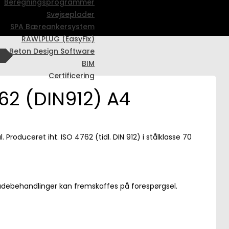
Beregningsprogrammer
Svejseplader
SPA Bæreankersystem
RAWLPLUG (EasyFix)
t® Beton Design Software
t
BIM
Certificering
62 (DIN912) A4
. Produceret iht. ISO 4762 (tidl. DIN 912) i stålklasse 70
ladebehandlinger kan fremskaffes på forespørgsel.