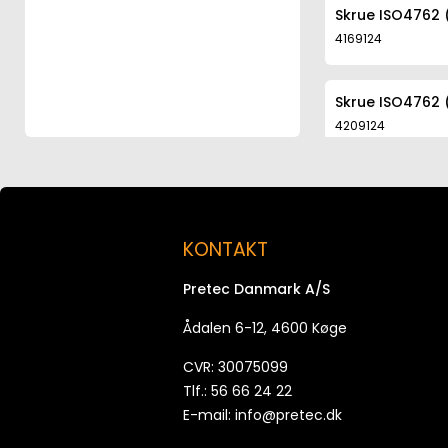
Skrue ISO4762 
4169124
Skrue ISO4762 
4209124
Skrue ISO4762 
4259124
KONTAKT
Skrue ISO4762 
Pretec Danmark A/S
4409124
Ådalen 6-12, 4600 Køge
Skrue ISO4762 
CVR: 30075099
4509124
Tlf.: 56 66 24 22
E-mail:
info@pretec.dk