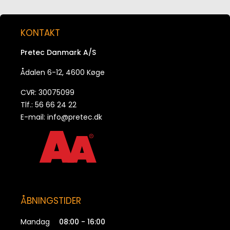
Skrue "Buttonhead" ISO 7380-A4 M5 x 20
KONTAKT
52073804
Pretec Danmark A/S
Skrue "Buttonhead" ISO 7380-A4 M5 x 30
Ådalen 6-12, 4600 Køge
53073804
CVR: 30075099
Tlf.: 56 66 24 22
E-mail:
info@pretec.dk
ÅBNINGSTIDER
Mandag
08:00 - 16:00