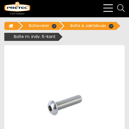
bars
se
light
li
Boltevarer
Bolte & sætskruer
Bolte m. indv. 6-kant