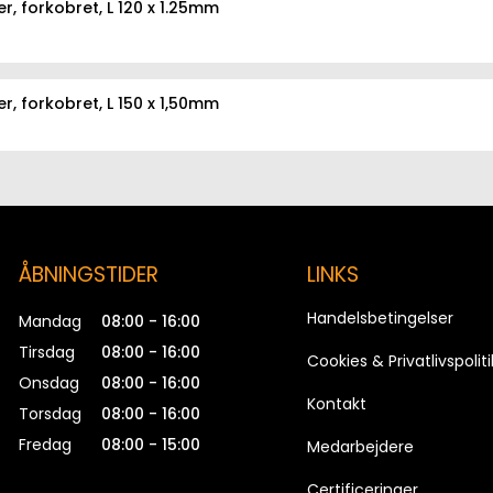
er, forkobret, L 120 x 1.25mm
er, forkobret, L 150 x 1,50mm
er, forkobret, L 180 x 1.25mm
ÅBNINGSTIDER
LINKS
er, forkobret, L 200 x 1.25mm
Handelsbetingelser
Mandag
08:00 - 16:00
Tirsdag
08:00 - 16:00
Cookies & Privatlivspoliti
Onsdag
08:00 - 16:00
er, forkobret, L 300 x 1.25mm
Kontakt
Torsdag
08:00 - 16:00
Fredag
08:00 - 15:00
Medarbejdere
Certificeringer