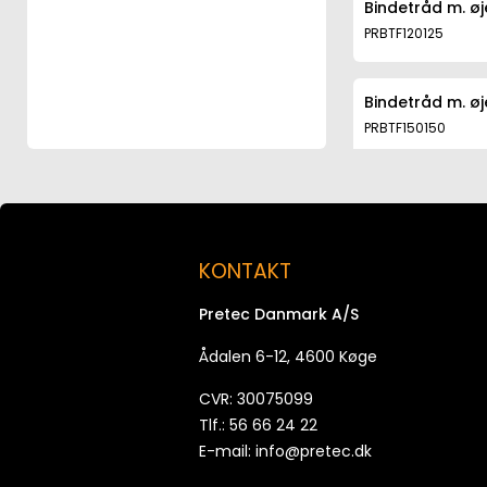
Bindetråd m. øj
PRBTF120125
Bindetråd m. øj
PRBTF150150
Bindetråd m. øj
PRBTF180125
KONTAKT
Bindetråd m. øj
Pretec Danmark A/S
PRBTF200125
Ådalen 6-12, 4600 Køge
Bindetråd m. øj
CVR: 30075099
PRBTF300125
Tlf.: 56 66 24 22
E-mail:
info@pretec.dk