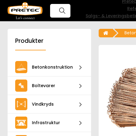
Prete
Ref
Salgs- & Leveringsbeti
Beton
Produkter
Betonkonstruktion
Boltevarer
Vindkryds
Infrastruktur