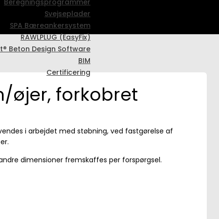
Beregningsprogrammer
Svejseplader
SPA Bæreankersystem
RAWLPLUG (EasyFix)
t® Beton Design Software
BIM
Certificering
/øjer, forkobret
vendes i arbejdet med støbning, ved fastgørelse af
er.
t andre dimensioner fremskaffes per forspørgsel.