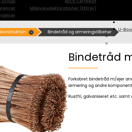
c Group
RECS Certifikat
erencer
Miljøvaredeklarationer (EPD'er)
ngelser
U-Boo
konstruktion
Bindetråd og armeringstilbehør
Bindetråd m
Forkobret bindetråd m/øjer an
armering og andre komponent
Rustfri, galvaniseret etc. sam