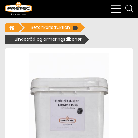
bars
se
light
li
Betonkonstruktion
Bindetråd og armeringstilbehør