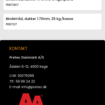
PRBTDK17
Bindetråd, dukker 1.70mm, 25 kg./kasse
PRBTD17
Bindetråd, dukker 2.00mm - Sort
PRBTD20
KONTAKT
Pretec Danmark A/S
Ådalen 6-12, 4600 Køge
CVR: 30075099
Tlf.: 56 66 24 22
E-mail:
info@pretec.dk