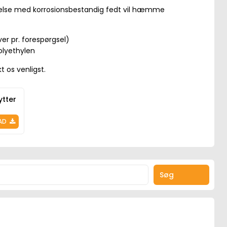
ndelse med korrosionsbestandig fedt vil hæmme
er pr. forespørgsel)
olyethylen
t os venligst.
ytter
AD
Søg