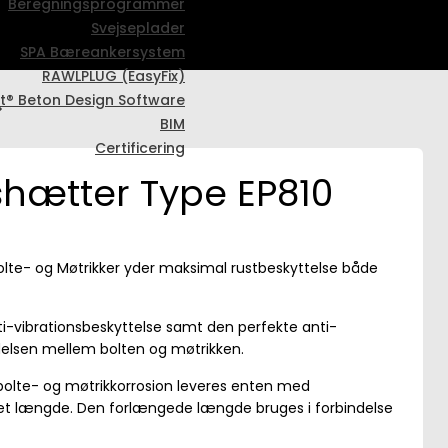
Beregningsprogrammer
Svejseplader
SPA Bæreankersystem
RAWLPLUG (EasyFix)
t® Beton Design Software
BIM
Certificering
shætter Type EP810
bolte- og Møtrikker yder maksimal rustbeskyttelse både
i-vibrationsbeskyttelse samt den perfekte anti-
delsen mellem bolten og møtrikken.
 bolte- og møtrikkorrosion leveres enten med
et længde. Den forlængede længde bruges i forbindelse