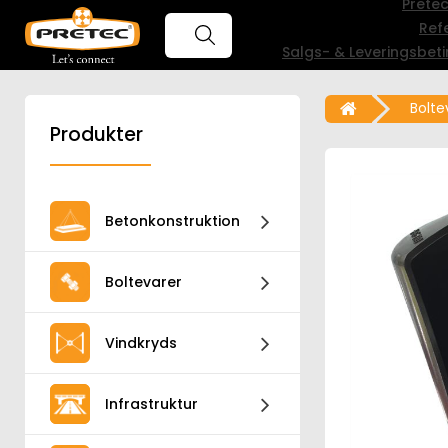
Prete
Ref
Salgs- & Leveringsbeti
Bolte
Produkter
Betonkonstruktion
Boltevarer
Vindkryds
Infrastruktur