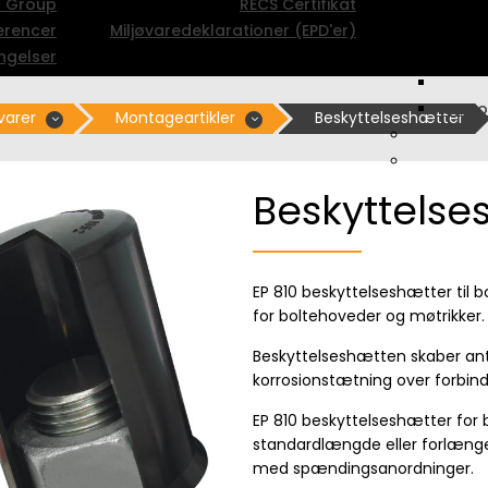
c Group
RECS Certifikat
erencer
Miljøvaredeklarationer (EPD'er)
ngelser
U-Boo
varer
Montageartikler
Beskyttelseshætter
Beskyttelse
EP 810 beskyttelseshætter til 
for boltehoveder og møtrikker.
Beskyttelseshætten skaber ant
korrosionstætning over forbin
EP 810 beskyttelseshætter for
standardlængde eller forlæng
med spændingsanordninger.