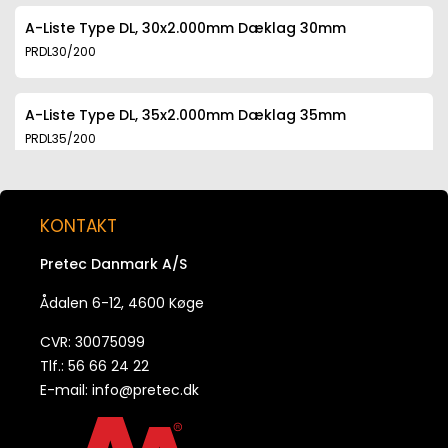
A-Liste Type DL, 30x2.000mm Dæklag 30mm
PRDL30/200
A-Liste Type DL, 35x2.000mm Dæklag 35mm
PRDL35/200
A-Liste Type DL, 40x2.000mm Dæklag 40mm
KONTAKT
PRDL40/200
Pretec Danmark A/S
A-Liste Type DL, 45x2.000mm Dæklag 45mm
Ådalen 6-12, 4600 Køge
PRDL45/200
CVR: 30075099
Tlf.: 56 66 24 22
A-Liste Type DL, 50x2.000mm Dæklag 50mm
E-mail:
info@pretec.dk
PRDL50/200