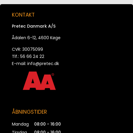
Afstandsholder Valv Allround, 4-fod, dæklag
50/55mm, armering Ø4-20mm
KONTAKT
PRVALL5055
Pretec Danmark A/S
Ådalen 6-12, 4600 Køge
CVR: 30075099
Tlf.: 56 66 24 22
E-mail:
info@pretec.dk
ÅBNINGSTIDER
Mandag
08:00 - 16:00
Tirsdag
08:00 - 16:00