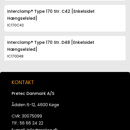
Interclamp® Type 170 Str. C42 [Enkelsidet
Hængselsled]
IC170C42
Interclamp® Type 170 Str. D48 [Enkelsidet
Hængselsled]
IC170D48
Interclamp® Type 170 Str. E60 [Enkelsidet
Hængselsled]
KONTAKT
IC170E60
Pretec Danmark A/S
Ådalen 6-12, 4600 Køge
CVR: 30075099
Tlf.: 56 66 24 22