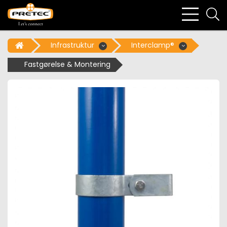
bars
se
light
li
Infrastruktur
Interclamp®
Fastgørelse & Montering